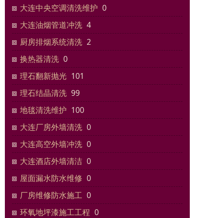
大连中央空调清洗维护
0
大连油烟管道冲洗
4
厨房排烟系统清洗
2
换热器清洗
0
理石翻新抛光
101
理石结晶清洗
99
地毯清洗维护
100
大连厂房外墙清洗
0
大连高空外墙冲洗
0
大连酒店外墙清洁
0
屋面漏水防水维修
0
厂房维修防水施工
0
环氧地坪漆施工工程
0