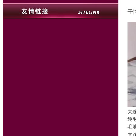
干
大
纯
毛
大