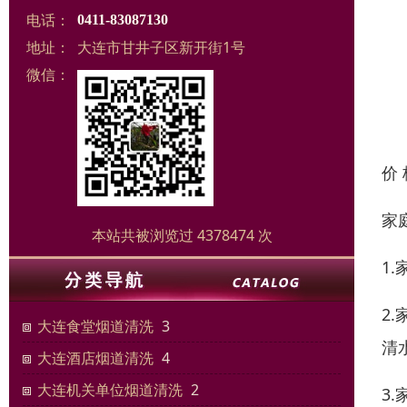
电话：
0411-83087130
地址：
大连市甘井子区新开街1号
微信：
价
家
本站共被浏览过 4378474 次
1
2
大连食堂烟道清洗
3
清
大连酒店烟道清洗
4
大连机关单位烟道清洗
2
3