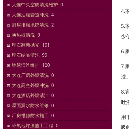
大连中央空调清洗维护
0
4
大连油烟管道冲洗
4
厨房排烟系统清洗
2
5
换热器清洗
0
少
理石翻新抛光
101
6
理石结晶清洗
99
地毯清洗维护
100
7
大连厂房外墙清洗
0
洗
大连高空外墙冲洗
0
8
大连酒店外墙清洁
0
吐
屋面漏水防水维修
0
厂房维修防水施工
0
用
环氧地坪漆施工工程
0
吸