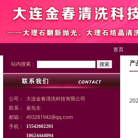
首页
产
站内搜索：
公司：
大连金春清洗科技有限公司
20
联系：
崔先生
邮箱：
493281942@qq.com
手机：
15542602201
18624444094