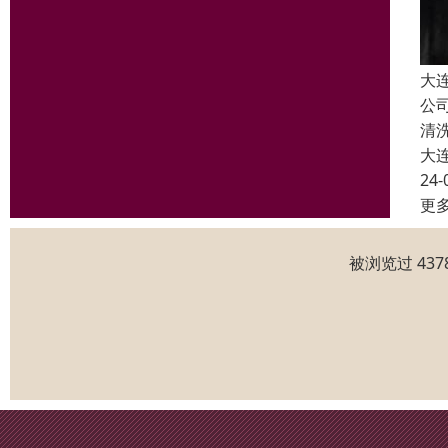
大
公
清
大
24-
更
被浏览过 43