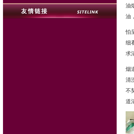
油
油
怕
细
求
烟
清
不
道