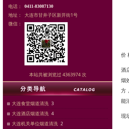
电话：
0411-83087130
地址：
大连市甘井子区新开街1号
微信：
价
酒
本站共被浏览过 4363974 次
烟
方
能
大连食堂烟道清洗
3
大连酒店烟道清洗
4
现
大连机关单位烟道清洗
2