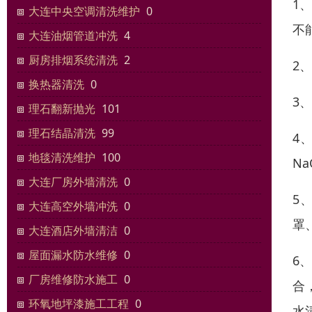
1
大连中央空调清洗维护
0
不
大连油烟管道冲洗
4
厨房排烟系统清洗
2
2
换热器清洗
0
3
理石翻新抛光
101
理石结晶清洗
99
4
地毯清洗维护
100
N
大连厂房外墙清洗
0
5
大连高空外墙冲洗
0
罩
大连酒店外墙清洁
0
屋面漏水防水维修
0
6
厂房维修防水施工
0
合
环氧地坪漆施工工程
0
水