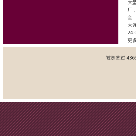
大
厂
全
大
24-
更
被浏览过 43