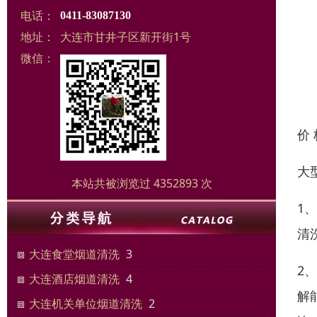
电话：
0411-83087130
地址：
大连市甘井子区新开街1号
微信：
价
大
本站共被浏览过 4352893 次
1
清
大连食堂烟道清洗
3
2
大连酒店烟道清洗
4
解
大连机关单位烟道清洗
2