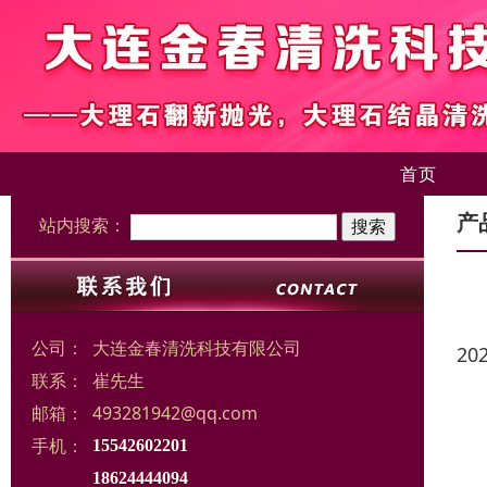
首页
产
站内搜索：
公司：
大连金春清洗科技有限公司
20
联系：
崔先生
邮箱：
493281942@qq.com
手机：
15542602201
18624444094