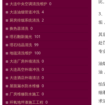
比
大连中央空调清洗维护
0
大连油烟管道冲洗
4
3
厨房排烟系统清洗
2
垢
换热器清洗
0
其
理石翻新抛光
101
处
理石结晶清洗
99
专
地毯清洗维护
100
大连厂房外墙清洗
0
油
大连高空外墙冲洗
0
油
大连酒店外墙清洁
0
怕
屋面漏水防水维修
0
细
厂房维修防水施工
0
求
环氧地坪漆施工工程
0