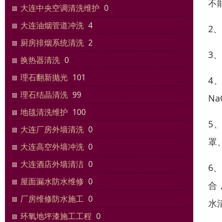
不
大连中央空调清洗维护
0
大连油烟管道冲洗
4
2
厨房排烟系统清洗
2
3
换热器清洗
0
理石翻新抛光
101
4
理石结晶清洗
99
N
地毯清洗维护
100
5
大连厂房外墙清洗
0
罩
大连高空外墙冲洗
0
大连酒店外墙清洁
0
6
屋面漏水防水维修
0
合
厂房维修防水施工
0
水
环氧地坪漆施工工程
0