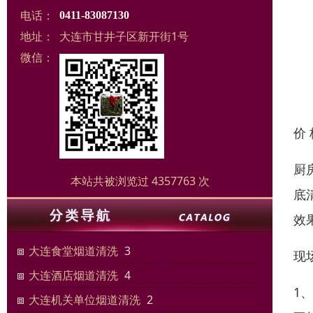
电话：
0411-83087130
地址：
大连市甘井子区新开街1号
微信：
价
厨
本站共被浏览过 4357763 次
底
效
大连食堂烟道清洗
3
现
大连酒店烟道清洗
4
1
大连机关单位烟道清洗
2