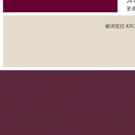
24-
更
被浏览过 43