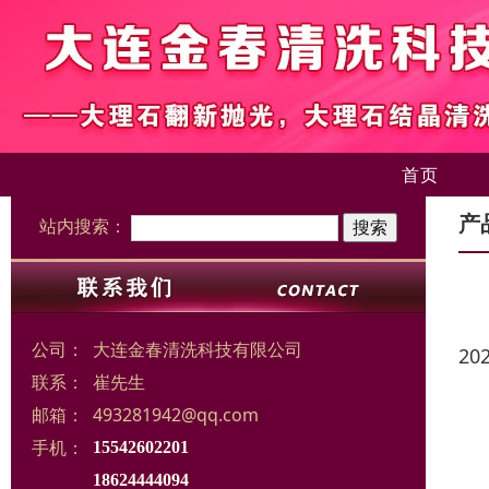
首页
产
站内搜索：
公司：
大连金春清洗科技有限公司
20
联系：
崔先生
邮箱：
493281942@qq.com
手机：
15542602201
18624444094