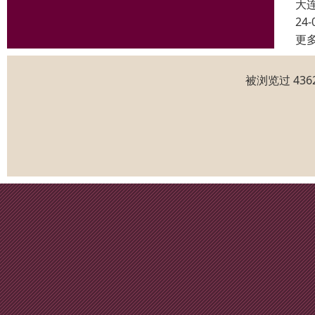
大
24-
更
被浏览过 43