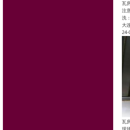
瓦
注
洗
大
24-
瓦
现