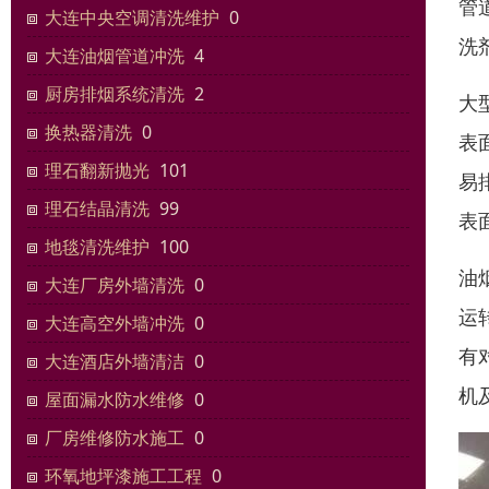
管
大连中央空调清洗维护
0
洗
大连油烟管道冲洗
4
厨房排烟系统清洗
2
大
换热器清洗
0
表
理石翻新抛光
101
易
理石结晶清洗
99
表
地毯清洗维护
100
油
大连厂房外墙清洗
0
运
大连高空外墙冲洗
0
有
大连酒店外墙清洁
0
机
屋面漏水防水维修
0
厂房维修防水施工
0
环氧地坪漆施工工程
0