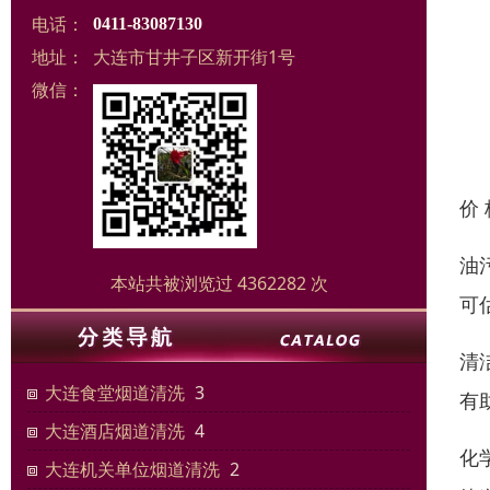
电话：
0411-83087130
地址：
大连市甘井子区新开街1号
微信：
价
油
本站共被浏览过 4362282 次
可
清
大连食堂烟道清洗
3
有
大连酒店烟道清洗
4
化
大连机关单位烟道清洗
2