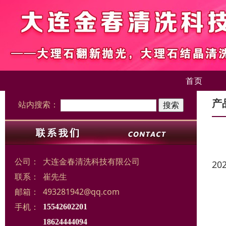
首页
产
站内搜索：
公司：
大连金春清洗科技有限公司
20
联系：
崔先生
邮箱：
493281942@qq.com
手机：
15542602201
18624444094