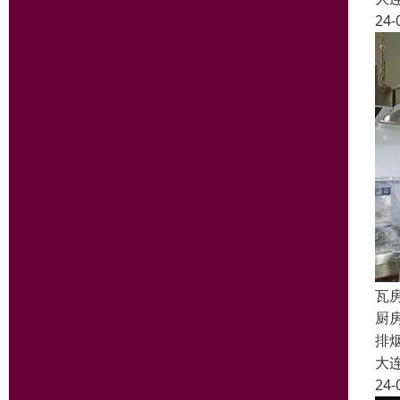
24-
瓦
厨
排
大
24-