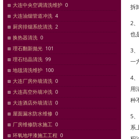
大连中央空调清洗维护
0
拆
大连油烟管道冲洗
4
2
厨房排烟系统清洗
2
也
换热器清洗
0
理石翻新抛光
101
3
理石结晶清洗
99
一
地毯清洗维护
100
4
大连厂房外墙清洗
0
用
大连高空外墙冲洗
0
种
大连酒店外墙清洁
0
屋面漏水防水维修
0
5
厂房维修防水施工
0
系
环氧地坪漆施工工程
0
积