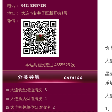
电话：
0411-83087130
地址：
大连市甘井子区新开街1号
微信：
价
大
本站共被浏览过 4355523 次
星
乐
大连食堂烟道清洗
3
大
大连酒店烟道清洗
4
大连机关单位烟道清洗
2
1