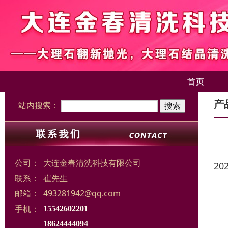
首页
产
站内搜索：
公司：
大连金春清洗科技有限公司
20
联系：
崔先生
邮箱：
493281942@qq.com
手机：
15542602201
18624444094