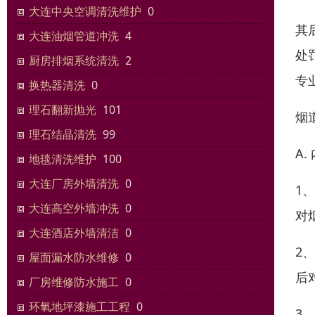
大连中央空调清洗维护
0
其
大连油烟管道冲洗
4
处
厨房排烟系统清洗
2
专
换热器清洗
0
理石翻新抛光
101
烟
理石结晶清洗
99
A
地毯清洗维护
100
大连厂房外墙清洗
0
1
大连高空外墙冲洗
0
对
大连酒店外墙清洁
0
2
屋面漏水防水维修
0
后
厂房维修防水施工
0
环氧地坪漆施工工程
0
3