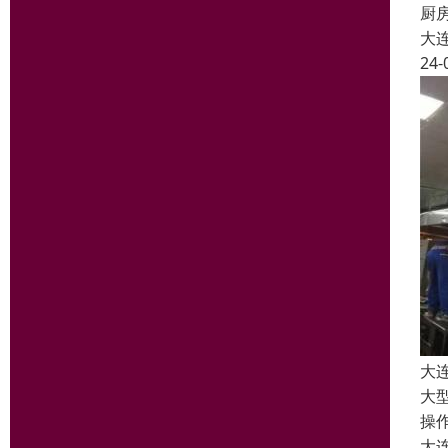
厨
大
24-
大
大
操
大