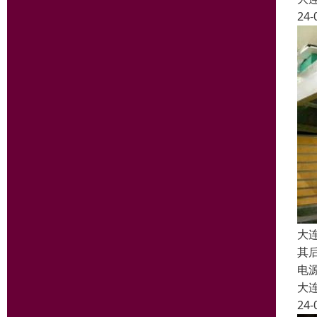
24-
大
其
电
大
24-