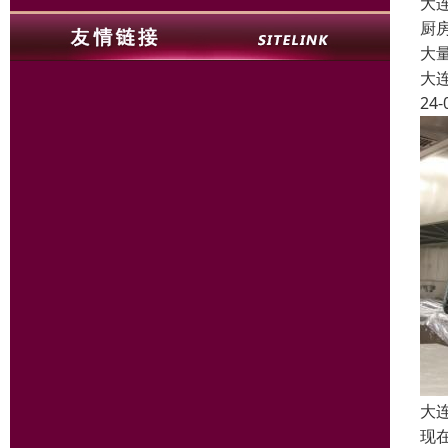
大
厨
大
大
24-
大
现