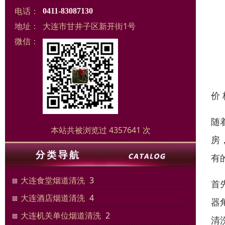
电话：
0411-83087130
地址：
大连市甘井子区新开街1号
微信：
价
随
本站共被浏览过 4357641 次
房
有
大连食堂烟道清洗
3
首
大连酒店烟道清洗
4
器
大连机关单位烟道清洗
2
清